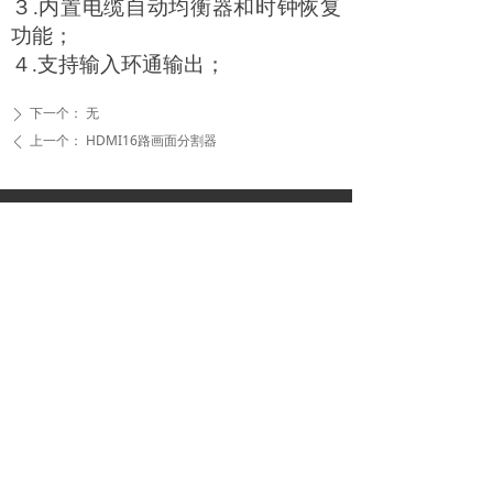
３.内置电缆自动均衡器和时钟恢复
功能；
４.支持输入环通输出；
下一个：
无
ꄲ
上一个：
HDMI16路画面分割器
ꄴ