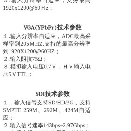
５.输入分辩率自适应，支持最高
1920x1200@60Ｈz；
VGA(YPbPr)
技术参数
１.输入分辨率自适应，
ADC
最高采
样率到205ＭHZ,支持的最高分辨率
到1920X1200@60HZ；
２.输入阻抗75
Ω
；
３.模拟输入电压0.7Ｖ，ＨＶ输入电
压5ＶTTL；
SDI
技术参数
１．输入信号支持SD/HD/3G，支持
SMPTE 259M
、292M、424M自适
应；
２.输入信号速率143bps~2.97Gbps；